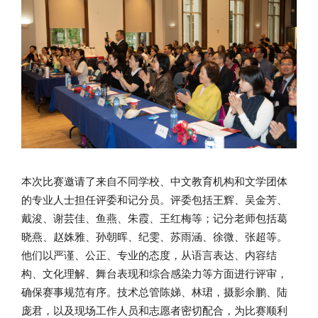
本次比赛邀请了来自不同学校、中文教育机构和文学团体
的专业人士担任评委和记分员。评委包括王辉、吴金芳、
戴浚、谢芸佳、鱼燕、朱霞、王红梅等；记分老师包括葛
晓燕、赵姝雅、孙朝晖、纪雯、苏雨涵、徐微、张超等。
他们以严谨、公正、专业的态度，从语言表达、内容结
构、文化理解、舞台表现和综合感染力等方面进行评审，
确保赛事规范有序。技术总管陈娣、林珺，摄影余鹏、陆
庞君，以及现场工作人员和志愿者密切配合，为比赛顺利