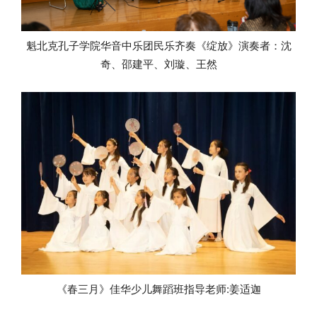
魁北克孔子学院华音中乐团民乐齐奏《绽放》演奏者：沈
奇、邵建平、刘璇、王然
《春三月》佳华少儿舞蹈班指导老师:姜适迦