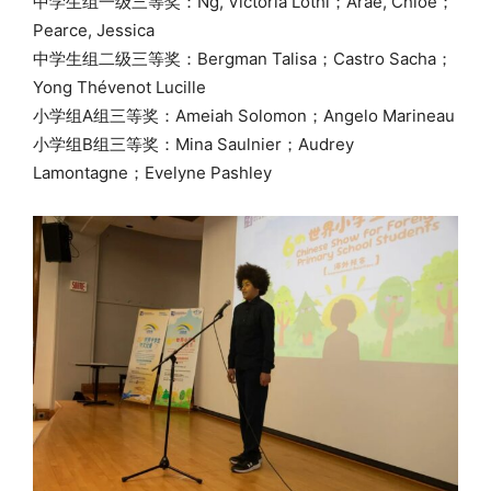
中学生组一级三等奖：Ng, Victoria Lothi；Arae, Chloe；
Pearce, Jessica
中学生组二级三等奖：Bergman Talisa；Castro Sacha；
Yong Thévenot Lucille
小学组A组三等奖：Ameiah Solomon；Angelo Marineau
小学组B组三等奖：Mina Saulnier；Audrey
Lamontagne；Evelyne Pashley