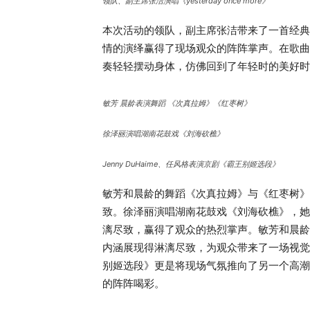
领队、副主席张洁演唱《yesterday once more》
本次活动的领队，副主席张洁带来了一首经典英文歌曲
情的演绎赢得了现场观众的阵阵掌声。在歌曲
奏轻轻摆动身体，仿佛回到了年轻时的美好时
敏芳 晨龄表演舞蹈 《次真拉姆》《红枣树》
徐泽丽演唱湖南花鼓戏《刘海砍樵》
Jenny DuHaime、任风格表演京剧《霸王别姬选段》
敏芳和晨龄的舞蹈《次真拉姆》与《红枣树》
致。徐泽丽演唱湖南花鼓戏《刘海砍樵》，她
漓尽致，赢得了观众的热烈掌声。敏芳和晨龄
内涵展现得淋漓尽致，为观众带来了一场视觉盛宴
别姬选段》更是将现场气氛推向了另一个高潮
的阵阵喝彩。