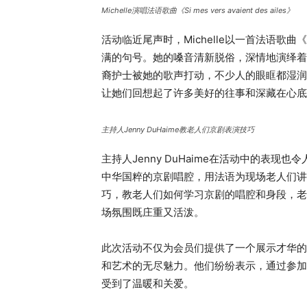
Michelle演唱法语歌曲《Si mes vers avaient des ailes》
活动临近尾声时，Michelle以一首法语歌曲《Si m
满的句号。她的嗓音清新脱俗，深情地演绎着
裔护士被她的歌声打动，不少人的眼眶都湿润了
让她们回想起了许多美好的往事和深藏在心底
主持人Jenny DuHaime教老人们京剧表演技巧
主持人Jenny DuHaime在活动中的表
中华国粹的京剧唱腔，用法语为现场老人们讲
巧，教老人们如何学习京剧的唱腔和身段，老
场氛围既庄重又活泼。
此次活动不仅为会员们提供了一个展示才华的
和艺术的无尽魅力。他们纷纷表示，通过参加
受到了温暖和关爱。