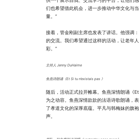
供一个展示自我、交流学习的平台，让他们感
们也希望借此机会，进一步推动中华文化与当
量。”
接着，管金刚副主席也发表了讲话。他强调：
的交流。我们希望通过这样的活动，让老年人
彩。”
主持人 Jenny DuHaime
鱼燕诗朗诵《Et Si tu n’existais pas 》
随后，活动正式拉开帷幕。鱼燕深情朗诵《Et Si 
为之动容。鱼燕深情款款的法语诗歌朗诵，表
了孝道文化的深厚底蕴。平凡与韩梅妹的旗袍
声。