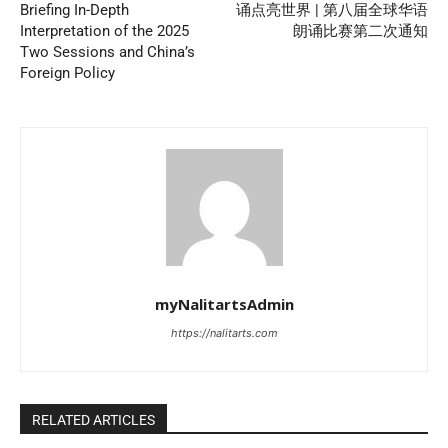
Briefing In-Depth
诵点亮世界 | 第八届全球华语
Interpretation of the 2025
朗诵比赛第二次通知
Two Sessions and China’s
Foreign Policy
myNalitartsAdmin
https://nalitarts.com
RELATED ARTICLES