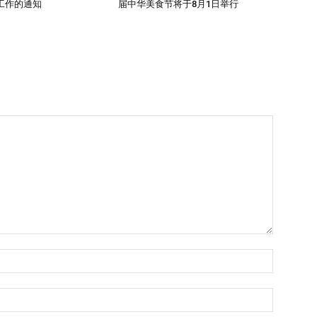
工作的通知
届中华美食节将于8月1日举行
Name:*
Email:*