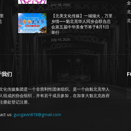
全
July 18, 2026
北
里
【北美文化传媒】一城烟火，万里
北
总
乡情——魁北克华人同乡会联合总
日
会第五届中华美食节将于8月1日
举行
July 16, 2026
于我们
F
文化传媒集团是一个非营利性团体组织。是一个由魁北克华人
人组成的协会组织，并有若干成员参加，在加拿大魁北克政府
注册处登记注册。
act us:
guogavin818@gmail.com