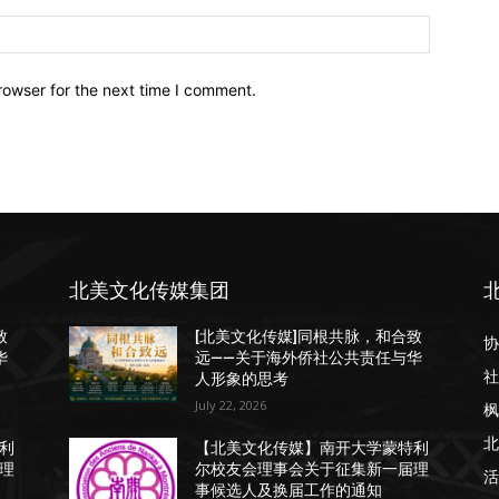
Website:
rowser for the next time I comment.
北美文化传媒集团
致
[北美文化传媒]同根共脉，和合致
协
华
远——关于海外侨社公共责任与华
社
人形象的思考
July 22, 2026
枫
北
利
【北美文化传媒】南开大学蒙特利
理
尔校友会理事会关于征集新一届理
活
事候选人及换届工作的通知