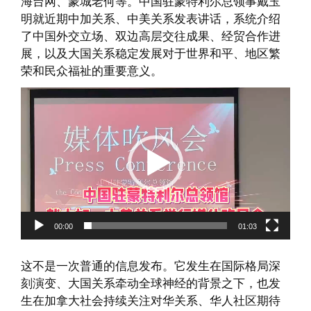
海台网、蒙城老何等。中国驻蒙特利尔总领事戴玉
明就近期中加关系、中美关系发表讲话，系统介绍
了中国外交立场、双边高层交往成果、经贸合作进
展，以及大国关系稳定发展对于世界和平、地区繁
荣和民众福祉的重要意义。
V
i
d
e
o
P
l
a
00:00
01:03
y
e
这不是一次普通的信息发布。它发生在国际格局深
r
刻演变、大国关系牵动全球神经的背景之下，也发
生在加拿大社会持续关注对华关系、华人社区期待