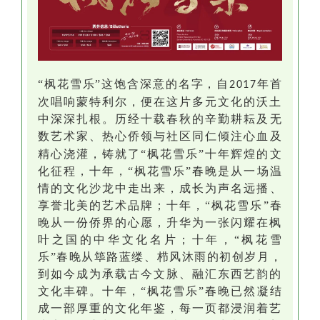
“枫花雪乐”这饱含深意的名字，自
年首
2017
次唱响蒙特利尔，便在这片多元文化的沃土
中深深扎根。历经十载春秋的辛勤耕耘
及
无
数
艺术家、热心侨领
与社区同仁倾注心血
及
精心浇灌，铸就了
“枫花雪乐”十年辉煌的文
化征程
，
十年，
“枫花雪乐”春晚
是
从一场温
情的文化
沙龙中走出来
，成长为声名远播、
享誉
北美
的艺术品牌；十年，
“枫花雪乐”春
晚从一份侨界的心愿，升华为一张闪耀在枫
叶之国的中华文化名片；十年，“枫花雪
乐”春晚从筚路蓝缕、栉风沐雨的初创岁月，
到如今成为承载古今文脉、融汇东西艺韵的
文化丰碑。
十年，
“枫花雪乐”春晚
已然
凝结
成一部厚重的文化年鉴，每一页都浸润着艺