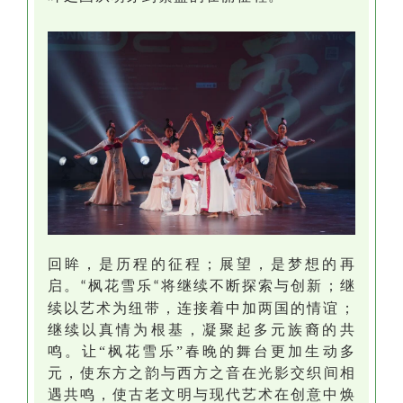
回
眸
，是历程的
征程
；展望，是梦想的再
启。
枫花雪乐
将继续不断探索与创新
；
继
“
“
续
以艺术为纽带，连接着中加两国的情谊；
继续
以真情为根基，凝聚起多元族裔的共
鸣。
让
“枫花雪乐”
春晚
的舞台
更加
生动多
元，
使东方
之韵与
西方
之音在光影交织间相
遇共鸣
，
使
古老文明与现代艺术在创意中焕