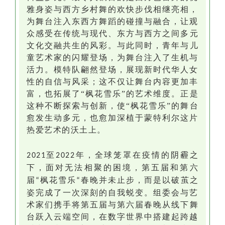
雅身姿与西方乡村舞的欢快步伐相继亮相，
为舞台注入东西方舞蹈的碰撞与融合，让观
众感受在传统与现代、东方与西方之间
多元
文化
交融共生的风彩
。与此同时，青年与儿
童艺术家的闪耀登场，为舞台注入了生机与
活力。模特队翩然登场，展现新时代华人女
性的自信与风采；这不仅让舞台内容更加丰
富，也拓展了
“枫花雪乐”的艺术维度。正是
这种不断探索与创新，使“枫花雪乐”的舞台
愈发生动多元，也愈加深植于蒙特利尔这片
热爱艺术的
沃土
上。
至
年，
全球笼罩在疫情的阴霾之
2021
2022
下
，面对无法相聚的困境，
第五届和第六
届
枫花雪乐
春晚
并未止步，而是以破茧之
“
“
姿完成了一次深刻的自我蜕变。组委会与艺
术家们携手
将
第五届与第六届春晚从线下舞
台跃入云端空间，在数字世界中搭建起跨越