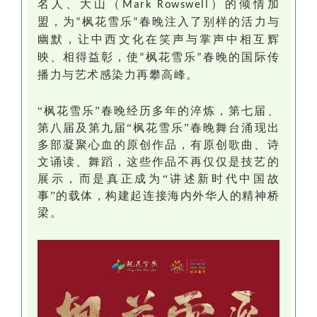
名人
、
大山（
）的
倾情
加
Mark Rowswell
盟，为
枫花雪乐
春晚
注入了别样的活力与
“
”
幽默
，
让中西文化在笑声与掌声中相互
辉
映
、相得益彰
，
使
枫花雪乐
春晚的国际传
“
”
播力与艺术感染力再攀高峰。
“枫花雪乐”
春晚经历多年的淬炼，第七届、
第八届及第九届
“枫花雪乐”
春晚
舞台涌现出
多部凝聚心血的原创作品
，
有
原创歌曲、诗
文诵读
、
舞
蹈
，这些作品不再仅仅是技艺的
展示，而是真正成为
“讲述新时代中国故
事”的载体，构建起连接海内外华人的精神桥
梁。