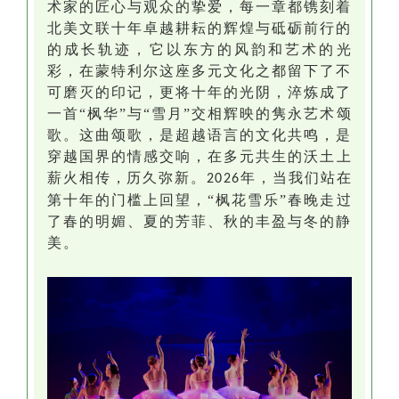
术家的匠心与观众的挚爱，每一章都镌刻着
北美文联十年卓越耕耘的辉煌与砥砺前行的
的成长轨迹，它以东方的风韵和艺术的光
彩，在蒙特利尔这座多元文化之都留下了不
可磨灭的印记，更将十年的光阴，淬炼成了
一首
“枫华”与“雪月”交相辉映的隽永艺术颂
歌。这曲颂歌，是超越语言的文化共鸣，是
穿越国界的情感交响，在多元共生的
沃土
上
薪火相传，历久弥新
。
年，当我们站在
2026
第十年的门槛上回望，“枫花雪乐”春晚走过
了春的明媚、夏的芳菲、秋的丰盈与冬的静
美
。