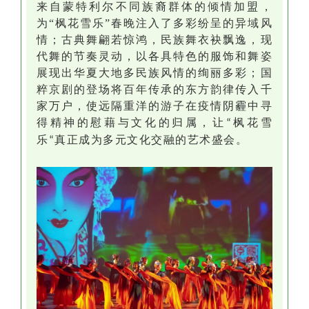
来自蒙特利尔不同族裔群体的倾情加盟，
为
“枫花雪乐”春晚注入了
多
彩纷呈的异域
风
情
；古典舞翩若惊鸿，民族舞衣袂
飘逸
，现
代舞的节奏
灵
动
，
以各具特色的
服饰和舞姿
展现出华夏大地多民族风情的绚丽多彩
；
国
粹
京剧的登场将百年传承的东方韵律传入千
家万户
，
使远隔重洋的游子在疫情阴霾中寻
得精神的慰藉与文化的归属
，
让
枫花雪
“
乐
真正成为多元文化交融的
艺术
盛会。
“