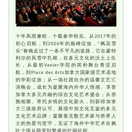
十年风雨兼程，十载春华秋实。
从
年的
2017
初心启航，到
年的巅峰绽放，“枫花雪
2026
乐”
春晚
走过了一条不平凡的道路
，
它在蒙特
利尔的风雪中扎根，在多元文化的沃土上生
长，从最初
学院的简朴舞台青涩启
Vanier
航，到
加拿大国家级艺术圣地
Place des Arts
的华彩绽放；从一场
社团自办的
温馨文艺汇
演
晚会
，
成长为
凝聚海内外华人情感、
享誉
加拿大多元共融的综合文化艺术盛会
；
从侨
胞相聚
、
寄托乡情的文化薪火，到获得
加拿
大
三级政府认可
、
展现中加文化互鉴的
多元
文化
艺术品牌
；
凝聚着无数艺术家与侨界人
士的热爱与坚守
，
见证了海外中华艺术
在枫
叶之国
从萌芽到繁盛的壮丽征程。