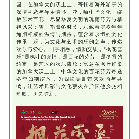
国，
在加拿大的
沃土
上
，寄托着
海外
游子
的
深情眷恋与异乡情怀；花，喻中华文
化
，绽
放艺术百花，尽显华夏文明的瑰丽芬芳与精
神风采；雪，指凛冬时节，承载
着
岁岁年年
如期相聚的温情与期待，
蕴含
着永恒的文化
传承；乐，为文化与艺术的
乐韵
之声，传递
欢乐与爱心
。四字相融，情韵交织
，
“枫花雪
乐”是枫叶的深情，是百花的芬芳，是冬雪的
约定，是艺术的欢
乐盛
歌
；
寓意
在枫叶红染
的加拿大沃土上，中华文化的百花
芬芳
每逢
冬季如期绽放，为四海宾朋带来欢愉与共
鸣，让艺术
风彩
与文化薪火在异
国他
乡交相
辉映、历久弥新。