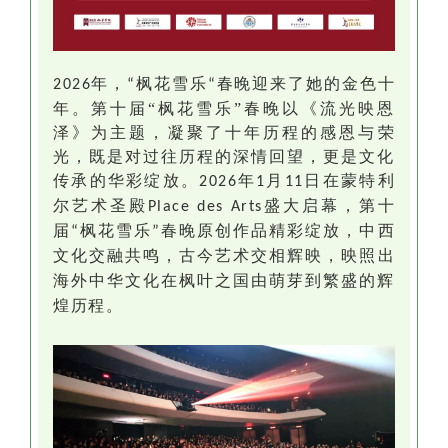
年，
枫花雪乐
春晚迎来了她的金色十
2026
“
“
年。第十届“枫花雪乐”春晚以《流光映恩
泽》为主题，凝聚了十年历程的感恩与荣
光，既是对过往历程的深情回望，更是文化
传承的华彩绽放。
年
月
日
在蒙特利
2026
1
11
尔艺术圣殿
盛大启幕，
第十
Place des Arts
届
枫花雪乐
春晚原创作品精彩绽放，中西
“
”
文化交融共鸣，古今艺术交相
辉映
，
映照出
海外中华文化在枫叶之国由萌芽到繁盛的辉
煌历程。