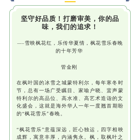
坚守好品质！打磨审美，你的品
味，我们的追求！
雪映枫花红，乐传华夏情，
枫花雪乐春晚
—–
的十年
芳华
管金刚
在
枫叶国
的冰雪之城蒙特利尔，每年寒冬时
节，总有
一
场广受瞩目、家喻户晓、蜚声蒙
特利尔的高品位、高水准、高艺术造诣的文
化盛会
，
这
就
是海外华人
一年一度
翘首期盼
的
“枫花
雪乐
春晚。
”
“枫花雪乐”意蕴深远，匠心独运
，
四字相映
成辉，寓意丰厚，内涵隽永。枫，取枫叶之