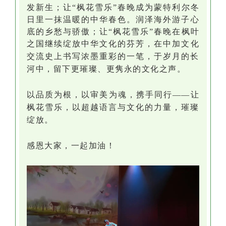
发新生
；
让
“枫花雪乐”
春晚
成为蒙特利尔冬
日里一抹温暖的中华春色。
润泽海外
游子心
底的乡愁与骄傲
；
让
“枫花雪乐”
春晚
在枫叶
之国继续绽放中华文化的芬芳，
在中加文化
交流史上书写浓墨重彩的一笔，于岁月的长
河中，留下更璀璨、更隽永的文化之声。
以品质为根，以审美为魂，携手同行——让
枫花雪乐，以超越语言与文化的力量，璀璨
绽放。
感恩大家，一起加油！