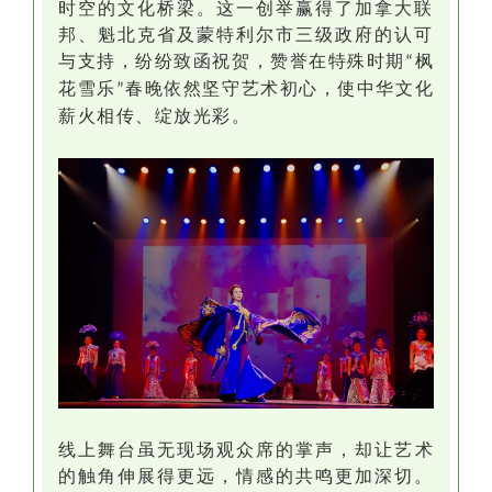
时空的文化桥梁。这一创举赢得了加拿大联
邦、魁北克省及蒙特利尔市三级政府的认可
与支持，
纷纷致函祝贺
，
赞誉
在特殊时期
枫
“
花雪乐
春晚
依然
坚守艺术初心
，
使中华
文化
”
薪火相传、
绽放光彩
。
线上舞台虽无
现场
观众席的掌声，却让艺术
的触角伸展得更远，情感的共鸣更加深切。