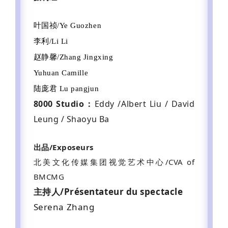
叶国祯/Ye Guozhen
李利/Li Li
赵静馨/Zhang Jingxing
Yuhuan Camille
陆庞君 Lu pangjun
8000 Studio：
Eddy /Albert Liu / David
Leung / Shaoyu Ba
出品/Exposeurs
北美文化传媒集团视觉艺术中心/CVA of
BMCMG
主持人/Présentateur du spectacle
Serena Zhang