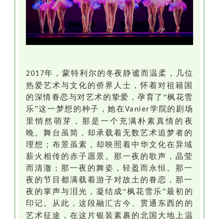
年，蒙特利尔的冬夜静谧而温柔，几位
2017
热爱艺术与文化的侨界人士，怀着对祖籍国
的深情眷恋与对艺术的挚爱，孕育了“枫花雪
乐”这一梦想的种子，她在
学院的剧场
Vanier
里悄然萌芽，那是一个充满朴素真情的夜
晚。舞台虽简，却承载着无数艺术追梦者的
理想；布景虽素，却映照着中华文化在异域
薪火相传的赤子愿景。那一夜的歌声，晶莹
而清澈；那一夜的舞姿，轻盈而永恒。那一
夜的节目都满载着游子对故土的眷恋，那一
夜的掌声与泪光，凝结成“枫花雪乐”最初的
印记。从此，
这
段融汇古今、
贯通
东西的的
艺术征途，
在这片银装素裹的北国大地上温