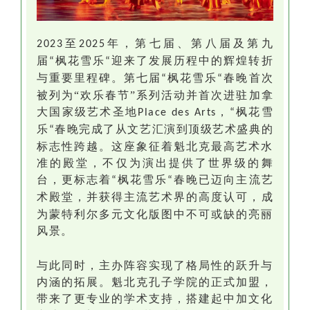
至
年，
第七届、第八届及第九
2023
202
5
届
枫花雪乐
迎来了发展历程中的辉煌转折
“
“
与
重要里程碑。第七届
枫花雪乐
春晚首次
“
“
被列为
“欢乐春节”系列活动
并首次
进驻加拿
大国家级艺术圣地
，
枫花雪
Place des Arts
“
乐
春晚
完成了从文艺汇演到顶级艺术盛典的
“
标志性跨越。这座象征着魁北克最高艺术水
准的殿堂，不仅为演出提供了世界级的舞
台，更标志着
枫花雪乐
春晚
已
迈向主流艺
“
“
术殿堂，
并
获得主流艺术界的高度认可，成
为蒙特利尔多元文化版图中不可或缺的亮丽
风景。
与此同时，主办阵容实现了格局性的跃升与
内涵的拓展。魁北克孔子学院的正式加盟，
带来了更专业的学术支持，搭建起中加文化