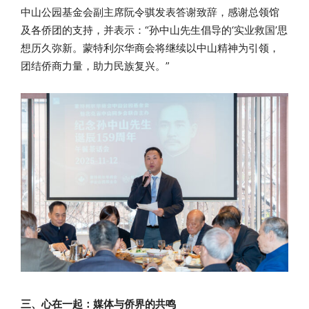
中山公园基金会副主席阮令骐发表答谢致辞，感谢总领馆
及各侨团的支持，并表示：“孙中山先生倡导的‘实业救国’思
想历久弥新。蒙特利尔华商会将继续以中山精神为引领，
团结侨商力量，助力民族复兴。”
三、心在一起：媒体与侨界的共鸣