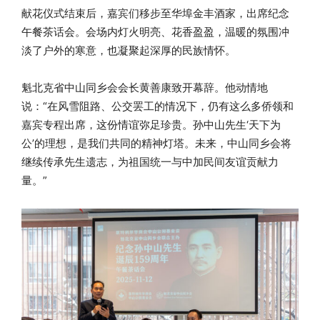
献花仪式结束后，嘉宾们移步至华埠金丰酒家，出席纪念
午餐茶话会。会场内灯火明亮、花香盈盈，温暖的氛围冲
淡了户外的寒意，也凝聚起深厚的民族情怀。
魁北克省中山同乡会会长黄善康致开幕辞。他动情地
说：“在风雪阻路、公交罢工的情况下，仍有这么多侨领和
嘉宾专程出席，这份情谊弥足珍贵。孙中山先生‘天下为
公’的理想，是我们共同的精神灯塔。未来，中山同乡会将
继续传承先生遗志，为祖国统一与中加民间友谊贡献力
量。”