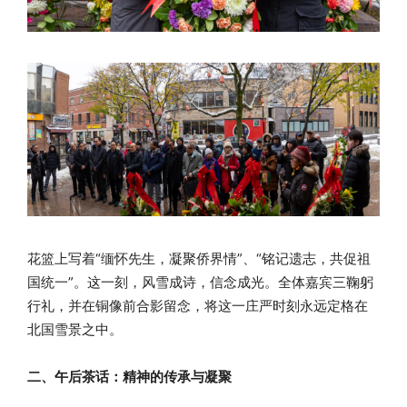
花篮上写着“缅怀先生，凝聚侨界情”、“铭记遗志，共促祖
国统一”。这一刻，风雪成诗，信念成光。全体嘉宾三鞠躬
行礼，并在铜像前合影留念，将这一庄严时刻永远定格在
北国雪景之中。
二、午后茶话：精神的传承与凝聚