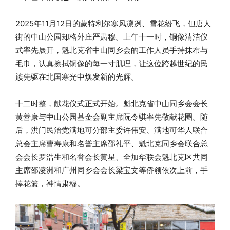
2025年11月12日的蒙特利尔寒风凛冽、雪花纷飞，但唐人
街的中山公园却格外庄严肃穆。上午十一时，铜像清洁仪
式率先展开，魁北克省中山同乡会的工作人员手持抹布与
毛巾，认真擦拭铜像的每一寸肌理，让这位跨越世纪的民
族先驱在北国寒光中焕发新的光辉。
十二时整，献花仪式正式开始。魁北克省中山同乡会会长
黄善康与中山公园基金会副主席阮令骐率先敬献花圈。随
后，洪门民治党满地可分部主委许伟安、满地可华人联合
总会主席曹寿康和名誉主席邵礼平、魁北克同乡会联合总
会会长罗浩生和名誉会长黄星、全加华联会魁北克区共同
主席邵凌洲和广州同乡会会长梁宝文等侨领依次上前，手
捧花篮，神情肃穆。