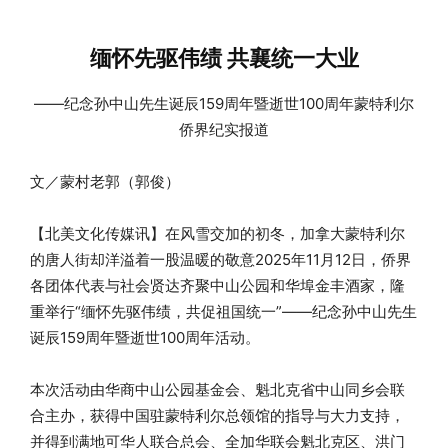
缅怀先驱伟绩 共襄统一大业
——纪念孙中山先生诞辰159周年暨逝世100周年蒙特利尔
侨界纪实报道
文／蒙村老郭（郭俊）
【北美文化传媒讯】在风雪交加的初冬，加拿大蒙特利尔
的唐人街却洋溢着一股温暖的敬意2025年11月12日，侨界
各团体代表与社会贤达齐聚中山公园和华埠金丰酒家，隆
重举行“缅怀先驱伟绩，共促祖国统一”——纪念孙中山先生
诞辰159周年暨逝世100周年活动。
本次活动由华商中山公园基金会、魁北克省中山同乡会联
合主办，获得中国驻蒙特利尔总领馆的指导与大力支持，
并得到满地可华人联合总会、全加华联会魁北克区、洪门