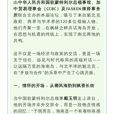
由
中华人民共和国驻蒙特利尔总领事馆
、
加
中贸易理事会（
）及
律师事务
CCBC
FASKEN
所
联合主办的本届论坛，吸引了来自魁北克
政府、商界与学术界的
多位领袖人物。
120
他们齐聚一堂，在枫林之畔共话海岛开放，
在思想与机遇的纬线上，实现了南北两地的
共鸣。
这不仅是一场经济与政策的交流，更是一场
关于信任、远见与时代格局的高端对话
——
让远隔万里的海南岛，与北半球的魁北克，
在
开放与合作
的乐章中产生了心跳共振。
“
”
一、情怀的开场
–
从椰风海韵到枫香长街
当中国驻蒙特利尔总领事
戴玉明
走上讲台，
他的开场并非外交辞令，而是一段饱含情感
的回忆：“于我而言，海南是一个有着特殊感