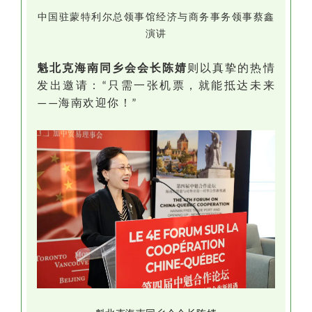
中国驻蒙特利尔总领事馆经济与商务事务领事蔡鑫
演讲
魁北克海南同乡会会长陈婧
则以真挚的热情
发出邀请：
只需一张机票，就能抵达未来
“
海南欢迎你！
——
”