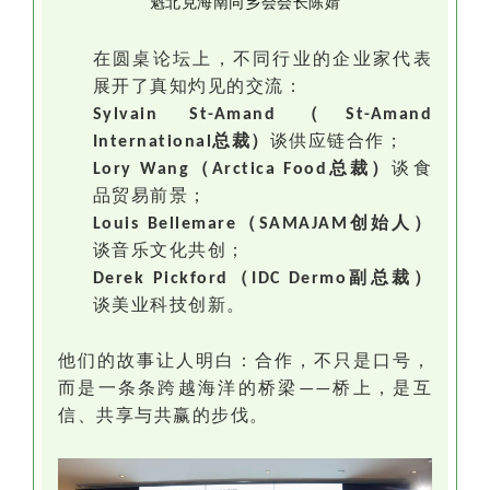
魁北克海南同乡会会长陈婧
在圆桌论坛上，不同行业的企业家代表
展开了真知灼见的交流：
（
Sylvain St-Amand
St-Amand
总裁）
谈供应链合作；
International
（
总裁）
谈食
Lory Wang
Arctica Food
品贸易前景；
（
创始人）
Louis Bellemare
SAMAJAM
谈音乐文化共创；
（
副总裁）
Derek Pickford
IDC Dermo
谈美业科技创新。
他们的故事让人明白：合作，不只是口号，
而是一条条跨越海洋的桥梁
——桥上，是互
信、共享与共赢的步伐。