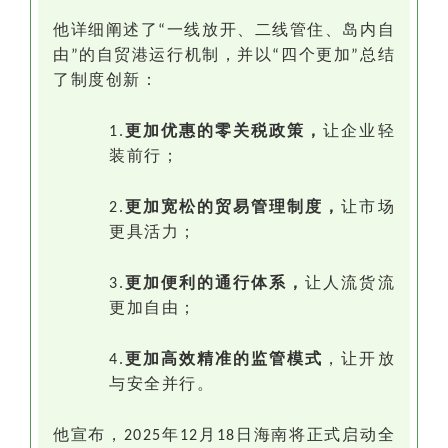
他详细阐述了
一线放开、二线管住、岛内自
“
由
的自贸港运行机制，并以
四个更加
总结
”
“
”
了制度创新：
更加优惠的零关税政策
，
让企业轻
1.
装前行；
更加宽松的贸易管理制度
，
让市场
2.
更具活力；
更加便利的通行体系
，
让人流货流
3.
更加自由；
更加高效精准的监管模式
，让开放
4.
与安全并行。
他宣布，
年
月
日海南将正式启动全
2025
12
18