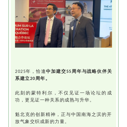
年，恰逢
中加建交
周年
与
战略伙伴关
2025
55
系建立
周年
。
20
此刻的蒙特利尔，不仅见证一场论坛的成
功，更见证一种关系的成熟与升华。
魁北克的创新精神，正与中国南海之滨的开
放气象交织成新的力量。