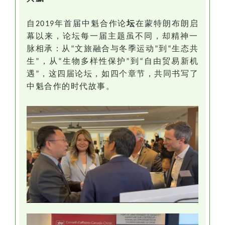
自
年首届中魁合作论
坛
在蒙特朗布朗启
2019
幕以来，论坛每一届主题虽不同，却精神一
脉相承：从
文旅融合与冬季运动
到
生态共
“
”
“
生
，从
生物多样性保护
到
自由贸易新机
”
“
”
“
遇
，这四届论坛，如四个章节，共同书写了
”
中魁合作的时代故事。