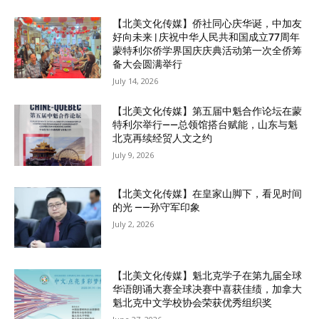
【北美文化传媒】侨社同心庆华诞，中加友
好向未来 | 庆祝中华人民共和国成立77周年
蒙特利尔侨学界国庆庆典活动第一次全侨筹
备大会圆满举行
July 14, 2026
【北美文化传媒】第五届中魁合作论坛在蒙
特利尔举行——总领馆搭台赋能，山东与魁
北克再续经贸人文之约
July 9, 2026
【北美文化传媒】在皇家山脚下，看见时间
的光 ——孙守军印象
July 2, 2026
【北美文化传媒】魁北克学子在第九届全球
华语朗诵大赛全球决赛中喜获佳绩，加拿大
魁北克中文学校协会荣获优秀组织奖