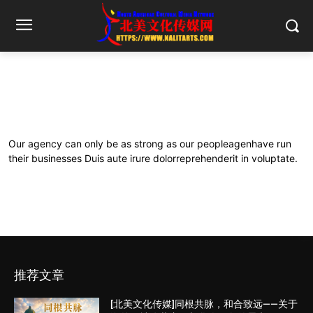
Our agency can only be as strong as our peopleagenhave run
their businesses Duis aute irure dolorreprehenderit in voluptate.
推荐文章
[北美文化传媒]同根共脉，和合致远——关于