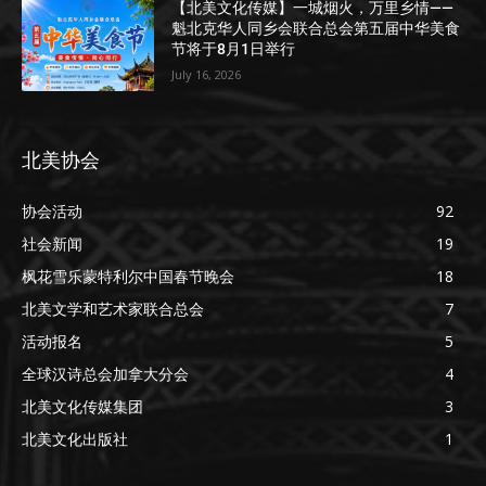
【北美文化传媒】一城烟火，万里乡情——
魁北克华人同乡会联合总会第五届中华美食
节将于8月1日举行
July 16, 2026
北美协会
协会活动
92
社会新闻
19
枫花雪乐蒙特利尔中国春节晚会
18
北美文学和艺术家联合总会
7
活动报名
5
全球汉诗总会加拿大分会
4
北美文化传媒集团
3
北美文化出版社
1